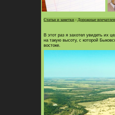
Статьи и заметки
›
Дорожные впечатле
Вы
здесь
В этот раз я захотел увидеть их ц
на такую высоту, с которой Быков
востоке.