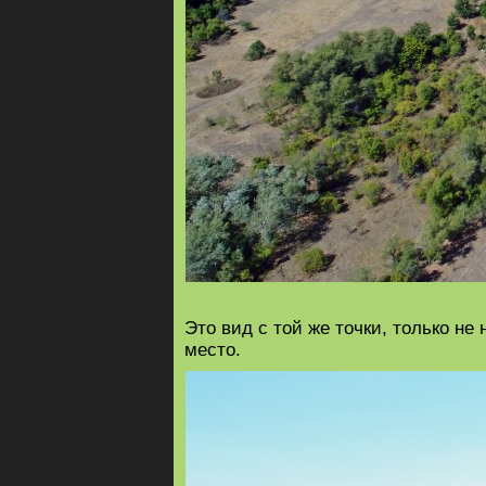
Это вид с той же точки, только не 
место.