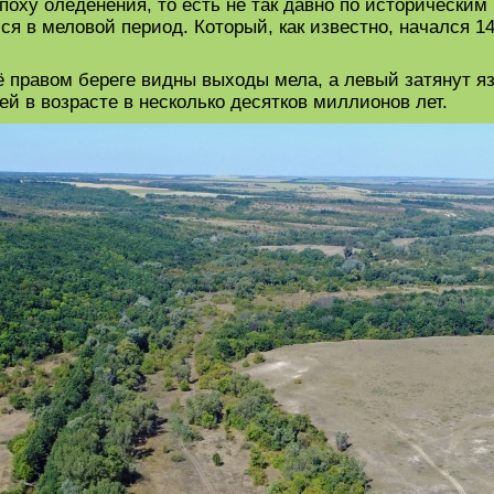
поху оледенения, то есть не так давно по историческим
 в меловой период. Который, как известно, начался 145
её правом береге видны выходы мела, а левый затянут я
ей в возрасте в несколько десятков миллионов лет.