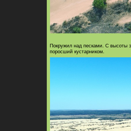
Покружил над песками. С высоты 
поросший кустарником.