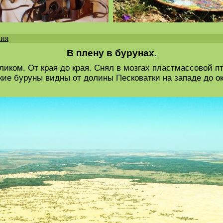
ния
В плену в бурунах.
еликом. От края до края. Снял в мозгах пластмассовой п
ские буруны видны от долины Песковатки на западе до о