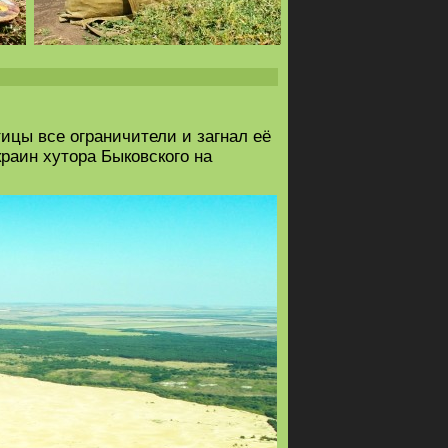
тицы все ограничители и загнал её
краин хутора Быковского на