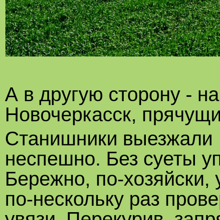
А в другую сторону - н
Новочеркасск, прячущи
Станишники выезжали 
неспешно. Без суеты у
Бережно, по-хозяйски,
по-нескольку раз пров
увязи. Перекурив, запр