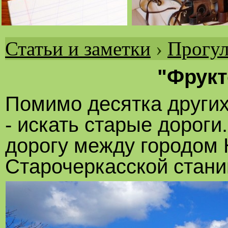
Статьи и заметки
›
Прогул
Вы
здесь
"Фрукт
Помимо десятка других
- искать старые дорог
дорогу между городом 
Старочеркасской стан