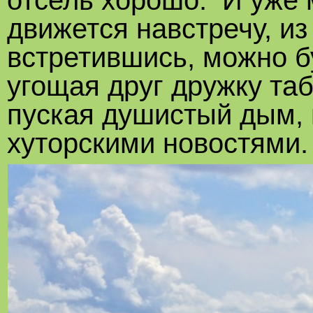
отсель хорошо. И уже м
движется навстречу, из
встретившись, можно б
угощая друг дружку та
пуская душистый дым, 
хуторскими новостями.