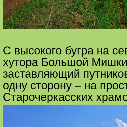
С высокого бугра на с
хутора Большой Мишки
заставляющий путнико
одну сторону – на про
Старочеркасских храмо