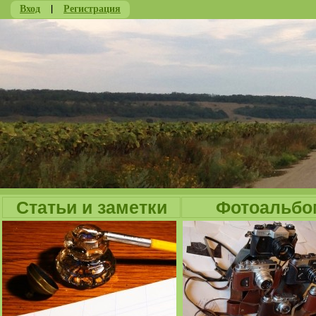
Вход
|
Регистрация
Ju
Статьи и заметки
Фотоальбо