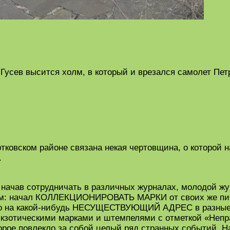
м Гусев высится холм, в который и врезался самолет Пет
тковском районе связана некая чертовщина, о которой 
.
 и начав сотрудничать в различных журналах, молодой 
лом: начал КОЛЛЕКЦИОНИРОВАТЬ МАРКИ от своих же пис
на какой-нибудь НЕСУЩЕСТВУЮЩИЙ АДРЕС в разные го
экзотическими марками и штемпелями с отметкой «Непра
торое повлекло за собой целый ряд странных событий. Н