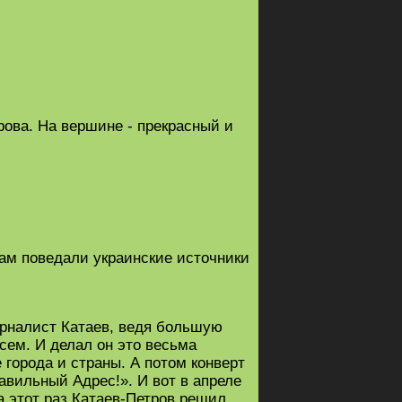
рова. На вершине - прекрасный и
нам поведали украинские источники
журналист Катаев, ведя большую
ем. И делал он это весьма
рода и страны. А потом конверт
вильный Адрес!». И вот в апреле
а этот раз Катаев-Петров решил