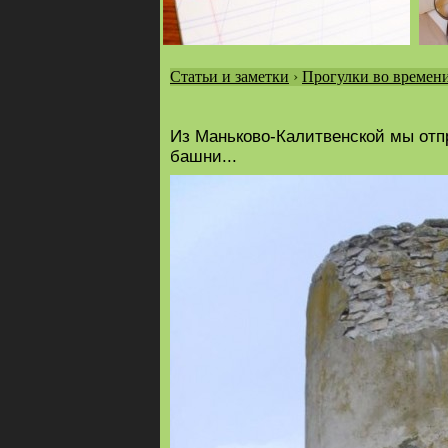
Статьи и заметки
›
Прогулки во времен
Вы
здесь
Из Маньково-Калитвенской мы отпр
башни...