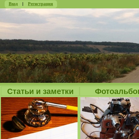
Вход
|
Регистрация
Ju
Статьи и заметки
Фотоальбо