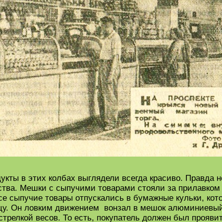
дукты в этих колбах выглядели всегда красиво. Правда н
ества. Мешки с сыпучими товарами стояли за прилавком
се сыпучие товары отпускались в бумажные кульки, ко
вцу. Он ловким движением вонзал в мешок алюминиевый
 стрелкой весов. То есть, покупатель должен был прояви