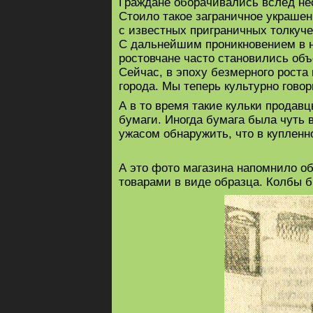
Граждане оборачивались вслед не
Стоило такое заграничное украше
с известных приграничных толкучек
С дальнейшим проникновением в на
ростовчане часто становились объ
Сейчас, в эпоху безмерного роста 
города. Мы теперь культурно говор
А в то время такие кульки продав
бумаги. Иногда бумага была чуть 
ужасом обнаружить, что в купленн
А это фото магазина напомнило об
товарами в виде образца. Колбы 