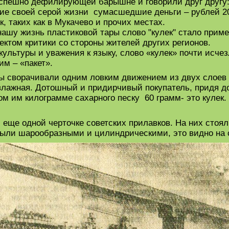
спешно дефилирующей барышне и говорили друг другу: 
ние своей серой жизни сумасшедшие деньги – рублей 20
, таких как в Мукачево и прочих местах.
шу жизнь пластиковой тары слово "кулек" стало приме
ектом критики со стороны жителей других регионов.
культуры и уважения к языку, слово «кулек» почти исче
им – «пакет».
цы сворачивали одним ловким движением из двух слоев
влажная. Дотошный и придирчивый покупатель, придя дом
ом им килограмме сахарного песку 60 грамм- это кулек.
 еще одной черточке советских прилавков. На них стоя
были шарообразными и цилиндрическими, это видно на 