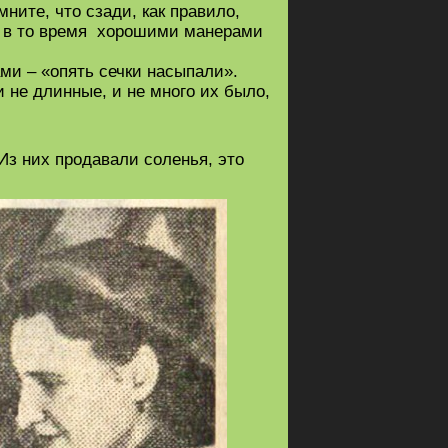
ните, что сзади, как правило,
цы в то время хорошими манерами
ми – «опять сечки насыпали».
не длинные, и не много их было,
Из них продавали соленья, это