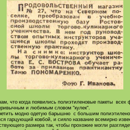
нам, что когда появились полиэтиленовые пакеты всех ф
привычным и любимым словом "кулек".
третить модно одетую барышню с большим полиэтилено
лся гарцующий ковбой, и сияло название всемирно изве
ствующего размера так, чтобы прохожие могли разгляде