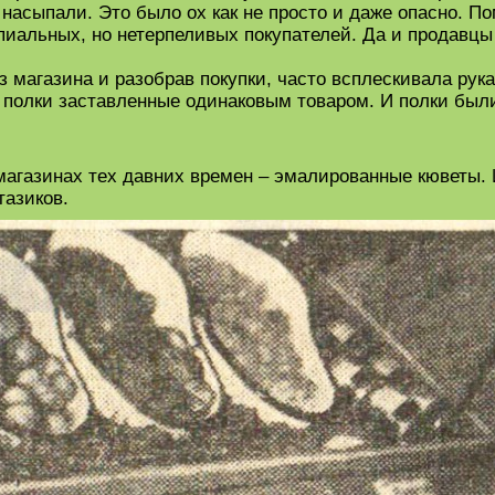
насыпали. Это было ох как не просто и даже опасно. Пом
ипиальных, но нетерпеливых покупателей. Да и продав
 магазина и разобрав покупки, часто всплескивала рука
полки заставленные одинаковым товаром. И полки были 
агазинах тех давних времен – эмалированные кюветы. 
тазиков.