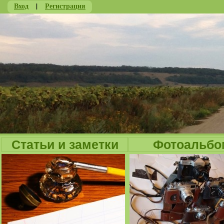
Вход
|
Регистрация
Ju
Статьи и заметки
Фотоальбо