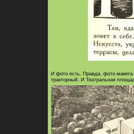
И фото есть. Правда, фото макета.
тракторный. И Театральная площа