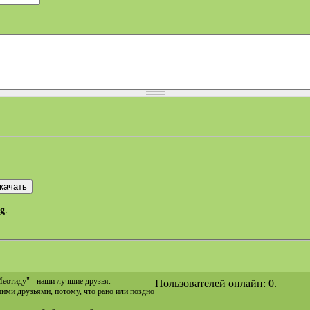
eg
.
Меотиду" - наши лучшие друзья.
Пользователей онлайн: 0.
ашими друзьями, потому, что рано или поздно