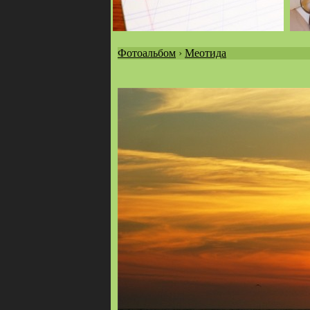
Фотоальбом
›
Меотида
Вы
здесь