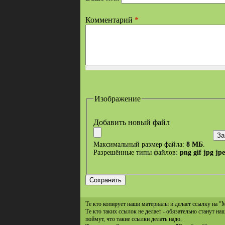
Комментарий
*
Изображение
Добавить новый файл
Максимальный размер файла:
8 МБ
.
Разрешённые типы файлов:
png gif jpg jp
Те кто копирует наши материалы и делает ссылку на "
Те кто таких ссылок не делает - обязательно станут н
поймут, что такие ссылки делать надо.