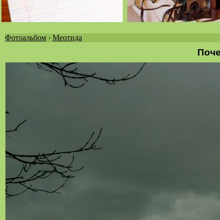
Фотоальбом
›
Меотида
Вы
Поче
здесь