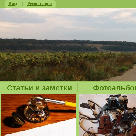
Вход
|
Регистрация
Ju
Статьи и заметки
Фотоальбо