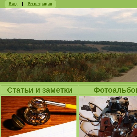
Вход
|
Регистрация
Ju
Статьи и заметки
Фотоальбо