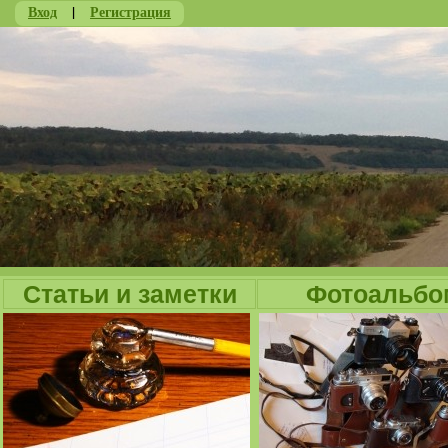
Вход
|
Регистрация
Ju
Статьи и заметки
Фотоальбо