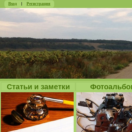
Вход
|
Регистрация
Ju
Статьи и заметки
Фотоальбо