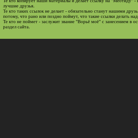
Те кто копирует наши материалы и делает ссылку на "Меотиду" -
лучшие друзья.
Те кто таких ссылок не делает - обязательно станут нашими друз
потому, что рано или поздно поймут, что такие ссылки делать над
Те кто не поймет - заслужит звание "Ворьё моё" с занесением в о
раздел сайта.