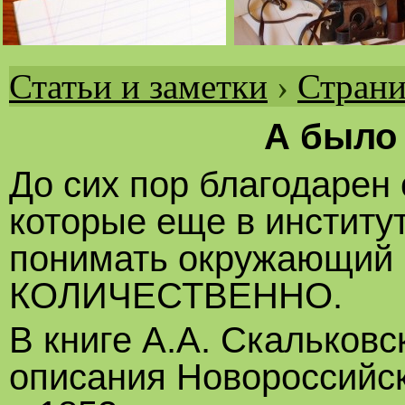
Статьи и заметки
›
Страни
Вы
здесь
А было 
До сих пор благодарен
которые еще в институ
понимать окружающий м
КОЛИЧЕСТВЕННО.
В книге А.А. Скальковс
описания Новороссийск