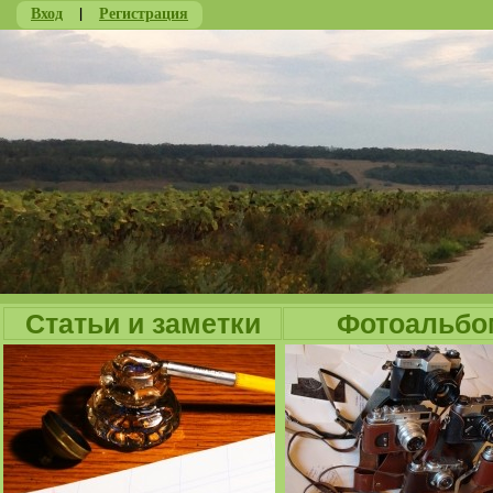
Вход
|
Регистрация
Ju
Статьи и заметки
Фотоальбо