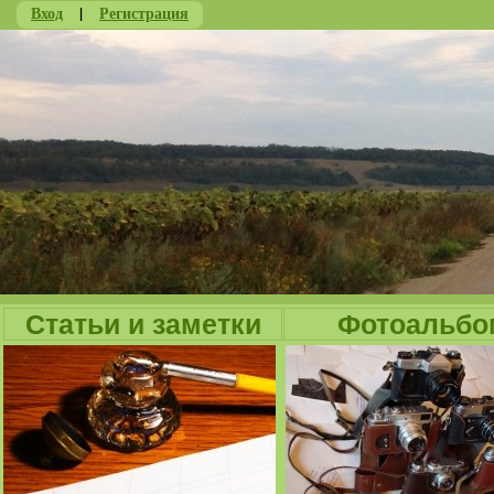
Вход
|
Регистрация
Ju
Статьи и заметки
Фотоальбо