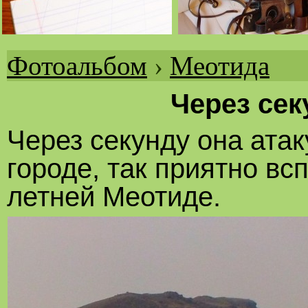
Фотоальбом
›
Меотида
Вы
здесь
Через сек
Через секунду она атак
городе, так приятно вс
летней Меотиде.