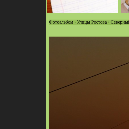
Фотоальбом
›
Улицы Ростова
›
Северны
Вы
здесь