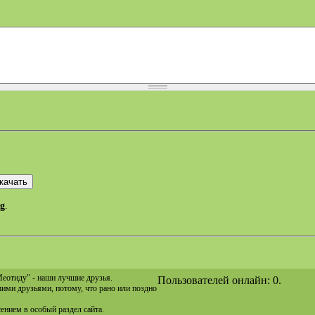
eg
.
Меотиду" - наши лучшие друзья.
Пользователей онлайн: 0.
ашими друзьями, потому, что рано или поздно
сением в особый раздел сайта.