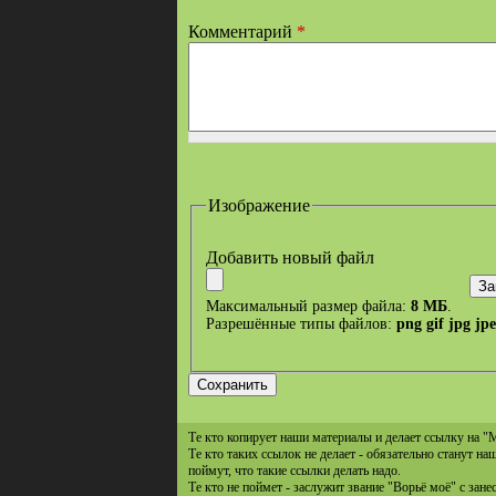
Комментарий
*
Изображение
Добавить новый файл
Максимальный размер файла:
8 МБ
.
Разрешённые типы файлов:
png gif jpg jp
Те кто копирует наши материалы и делает ссылку на "
Те кто таких ссылок не делает - обязательно станут н
поймут, что такие ссылки делать надо.
Те кто не поймет - заслужит звание "Ворьё моё" с зане