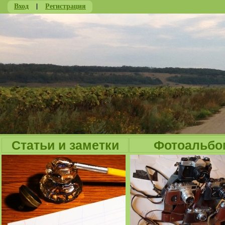
Вход
|
Регистрация
Ju
Статьи и заметки
Фотоальбо