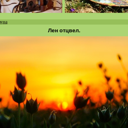
ауна
Лен отцвел.