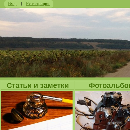
Вход
|
Регистрация
Ju
Статьи и заметки
Фотоальбо