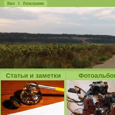
Вход
|
Регистрация
Ju
Статьи и заметки
Фотоальбо