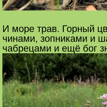
И море трав. Горный ц
чинами, зопниками и 
чабрецами и ещё бог з